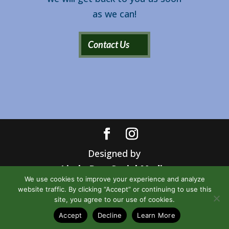
as we can!
Contact Us
Designed by
Little Dog Social Media
We use cookies to improve your experience and analyze
Privacy Policy
website traffic. By clicking “Accept” or continuing to use this
Terms and Conditions
site, you agree to our use of cookies.
Chat with Us
SMS Terms and Conditions
Accept
Decline
Learn More